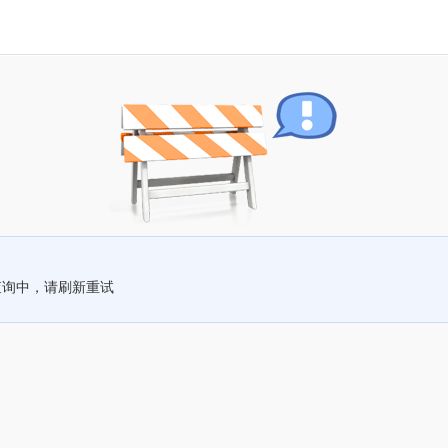
查询中，请刷新重试