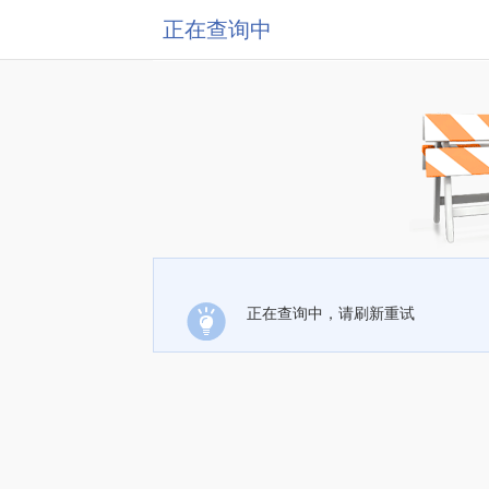
正在查询中
正在查询中，请刷新重试