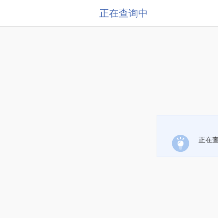
正在查询中
正在