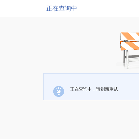
正在查询中
正在查询中，请刷新重试