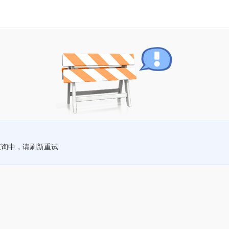
查询中，请刷新重试