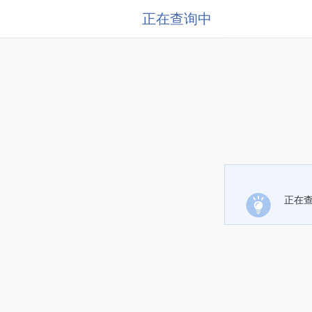
正在查询中
正在